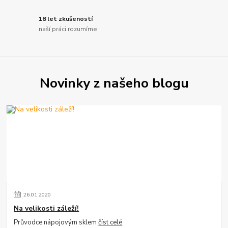
18 let zkušeností
naší práci rozumíme
Novinky z našeho blogu
26
.
01
.
2020
Na velikosti záleží!
Průvodce nápojovým sklem
číst celé