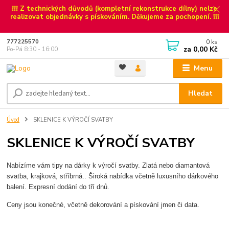
❕❕❕ Z technických důvodů (kompletní rekonstrukce dílny) nelze
realizovat objednávky s pískováním. Děkujeme za pochopení. ❕❕❕
0
ks
777225570
za
0,00 Kč
Po-Pá 8:30 - 16:00
Menu
Hledat
Úvod
SKLENICE K VÝROČÍ SVATBY
SKLENICE K VÝROČÍ SVATBY
Nabízíme vám tipy na dárky k výročí svatby. Zlatá nebo diamantová
svatba, krajková, stříbrná.. Široká nabídka včetně luxusního dárkového
balení. Expresní dodání do tří dnů.
Ceny jsou konečné, včetně dekorování a pískování jmen či data.