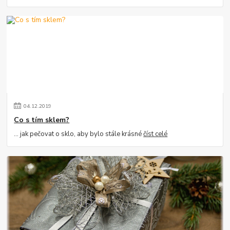
04
.
12
.
2019
Co s tím sklem?
… jak pečovat o sklo, aby bylo stále krásné
číst celé