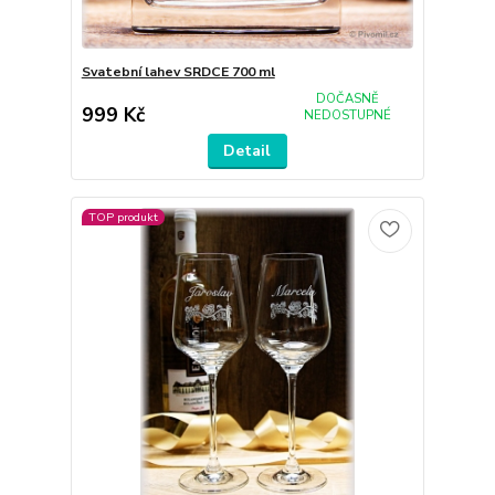
Svatební lahev SRDCE 700 ml
DOČASNĚ
999 Kč
NEDOSTUPNÉ
Detail
TOP produkt