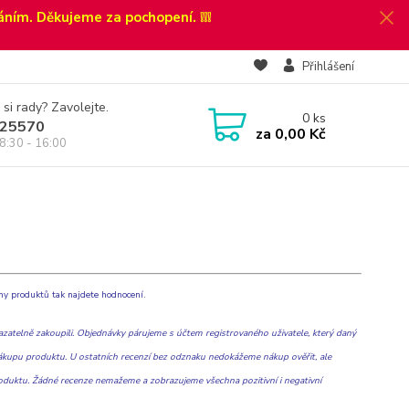
áním. Děkujeme za pochopení. ❕❕❕
Přihlášení
 si rady? Zavolejte.
0
ks
25570
za
0,00 Kč
8:30 - 16:00
y produktů tak najdete hodnocení.
atelně zakoupili. Objednávky párujeme s účtem registrovaného uživatele, který daný
nákupu produktu. U ostatních recenzí bez odznaku nedokážeme nákup ověřit, ale
duktu. Žádné recenze nemažeme a zobrazujeme všechna pozitivní i negativní