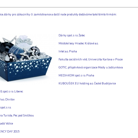
ce, dárky pro zákazníky či zaměstnance a další naše produkty dodáváme také těmto firmám:
Dárky spol. s r.o. Žatec
Městské lesy Hradec Králové a.s.
Intel a.s. Praha
Fakulta sociálních věd, Univerzita Karlova v Praze
GOTIC, příspěvková organizace Mosty u Jablunkova
MEDIAKOM spol. s r.o. Praha
KUBOUŠEK EU holding a.s. České Budějovice
spol. s r.o. Liberec
.s. Divišov
l. s r.o.
ra Turista, Pec pod Sněžkou
ladá Vožice
ENCY DAY 2015