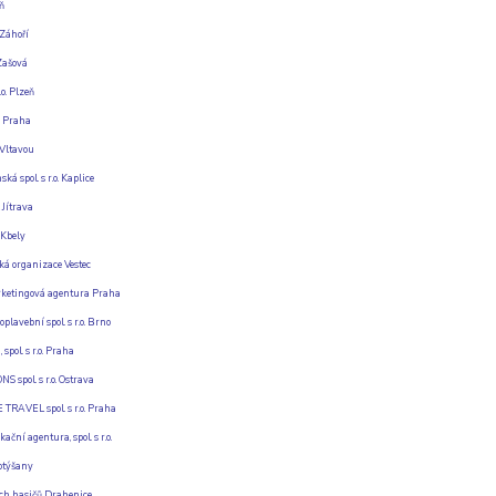
ň
Záhoří
ašová
o. Plzeň
o. Praha
Vltavou
á spol. s r.o. Kaplice
Jítrava
Kbely
á organizace Vestec
ketingová agentura Praha
plavební spol. s r.o. Brno
pol. s r.o. Praha
 spol. s r.o. Ostrava
RAVEL spol. s r.o. Praha
ní agentura, spol. s r.o.
otýšany
ch hasičů Drahenice