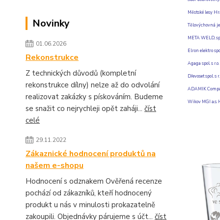
Městské lesy Hra
Novinky
Tělovýchovná je
META WELD, spol.
01.06.2026
Elron elektro spol
Rekonstrukce
Agaga spol. s r.o
Z technických důvodů (kompletní
Dřevoset spol. s 
rekonstrukce dílny) nelze až do odvolání
ADAMIK Company,
realizovat zakázky s pískováním. Budeme
Wikov MGI a.s.
se snažit co nejrychleji opět zaháji...
číst
celé
29.11.2022
Zákaznické hodnocení produktů na
našem e-shopu
Hodnocení s odznakem Ověřená recenze
pochází od zákazníků, kteří hodnocený
produkt u nás v minulosti prokazatelně
zakoupili. Objednávky párujeme s účt...
číst