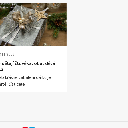
8
.
11
.
2019
 dělají člověka, obal dělá
ek
neb krásné zabalení dárku je
žité!
číst celé