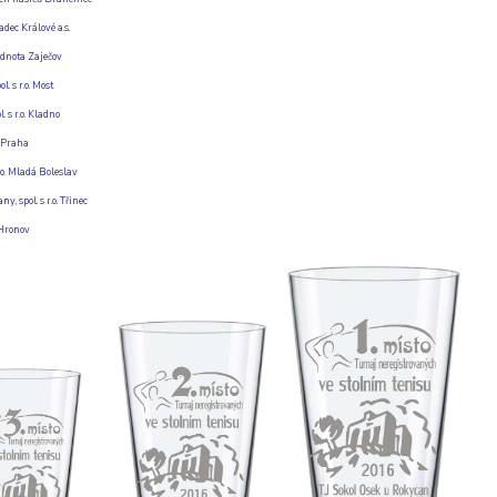
dec Králové a.s.
dnota Zaječov
 s r.o. Most
. s r.o. Kladno
. Praha
r.o. Mladá Boleslav
 spol. s r.o. Třinec
 Hronov