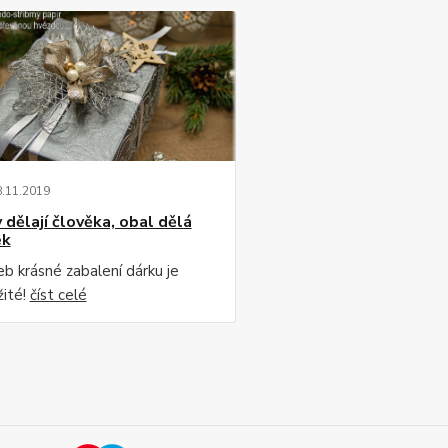
8
.
11
.
2019
 dělají člověka, obal dělá
ek
neb krásné zabalení dárku je
žité!
číst celé