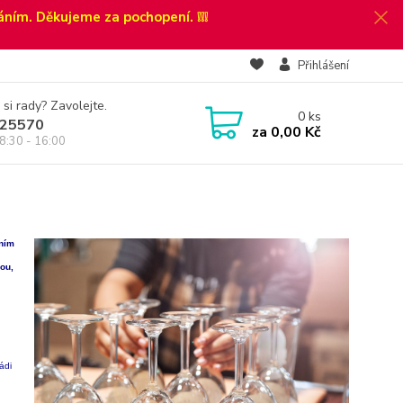
áním. Děkujeme za pochopení. ❕❕❕
Přihlášení
 si rady? Zavolejte.
0
ks
25570
za
0,00 Kč
8:30 - 16:00
áním
mou,
ádi