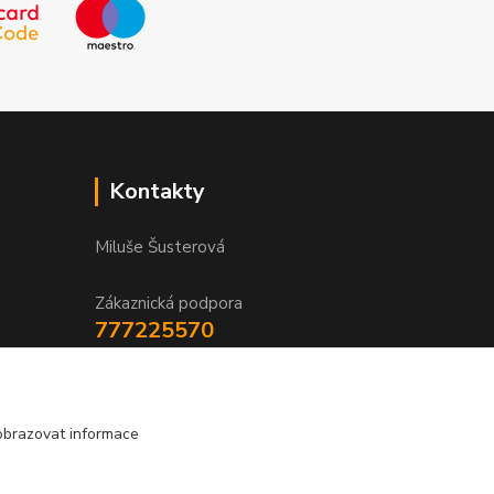
Kontakty
Miluše Šusterová
Zákaznická podpora
777225570
Po-Pá 8:30 - 16:00
info@pivomil.cz
obrazovat informace