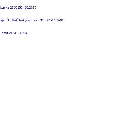
obanka 2700152426/2010
daje: ŽL: MěÚ Rokycany ev.č.340801-2489-02
0257/0/Vi 23.1.1995