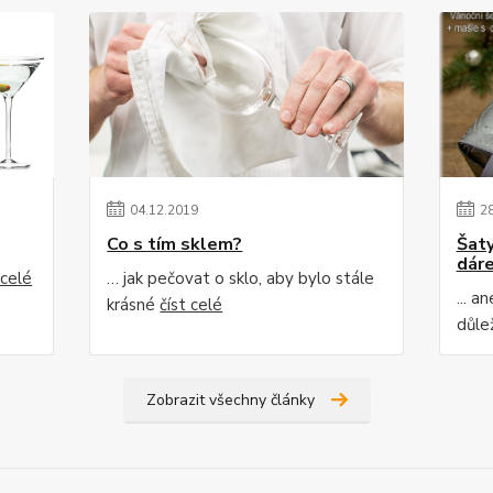
04
.
12
.
2019
2
Co s tím sklem?
Šaty
dár
 celé
… jak pečovat o sklo, aby bylo stále
... a
krásné
číst celé
důle
Zobrazit všechny články