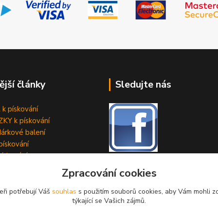
ější články
Sledujte nás
k pískování
KY k pískování
árkové balení
pískování
pískování
Zpracování cookies
eři potřebují Váš
souhlas
s použitím souborů cookies, aby Vám mohli z
týkající se Vašich zájmů.