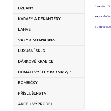
číslo účtu:
Fi
DŽBÁNY
Registrační ú
KARAFY A DEKANTÉRY
č.j.:ZU/2004/
LAHVE
VÁZY a ostatní sklo
LUXUSNÍ SKLO
DÁRKOVÉ KRABICE
DOMÁCÍ VÝČEPY na soudky 5 l
BOMBIČKY
PŘÍSLUŠENSTVÍ
AKCE + VÝPRODEJ