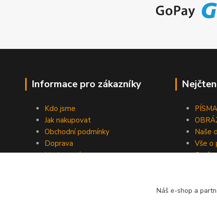
Informace pro zákazníky
Nejčten
Kdo jsme
PÍSMA 
Jak nakupovat
OBRÁZ
Obchodní podmínky
Naše d
Doprava
Vše o 
Hodnocení
Ceník 
Ochrana osobních údajů
Blog
Náš e-shop a partn