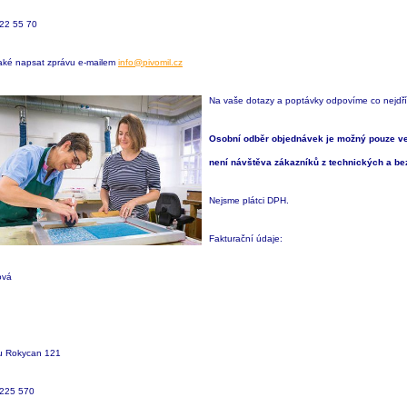
 22 55 70
aké napsat zprávu e-mailem
info@pivomil.cz
Na vaše dotazy a poptávky odpovíme co nejdří
Osobní odběr objednávek je možný pouze ve 
není návštěva zákazníků z technických
a be
Nejsme plátci DPH.
Fakturační údaje:
ová
u Rokycan 121
 225 570