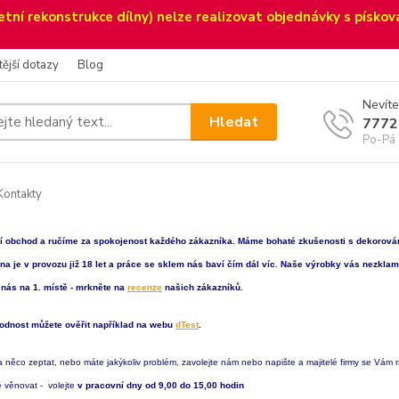
etní rekonstrukce dílny) nelze realizovat objednávky s pískov
tější dotazy
Blog
Nevíte
Hledat
7772
Po-Pá 
ontakty
í obchod a ručíme za spokojenost každého zákazníka. Máme bohaté zkušenosti s dekorov
lna je v provozu již 18 let a práce se sklem nás baví čím dál víc. Naše výrobky vás nezkla
o nás na 1. místě - mrkněte na
recenze
našich zákazníků.
odnost můžete ověřit například na webu
dTest
.
a něco zeptat, nebo máte jakýkoliv problém, zavolejte nám nebo napište a majitelé firmy se Vám r
 věnovat -
volejte
v pracovní dny od 9,00 do 15,00 hodin