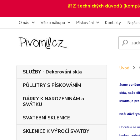
❕❕❕ Z technických důvodů (kompl
O nás
Vše o nákupu
Pískování
Kontakty
Nejčas
Úvod
K
SLUŽBY - Dekorování skla
PŮLLITRY S PÍSKOVÁNÍM
Jsme seriózn
skla, naše dí
DÁRKY K NAROZENINÁM a
kvalita je pr
SVÁTKU
Naši důvěryh
SVATEBNÍ SKLENICE
Chcete-li se n
SKLENICE K VÝROČÍ SVATBY
budou osobně