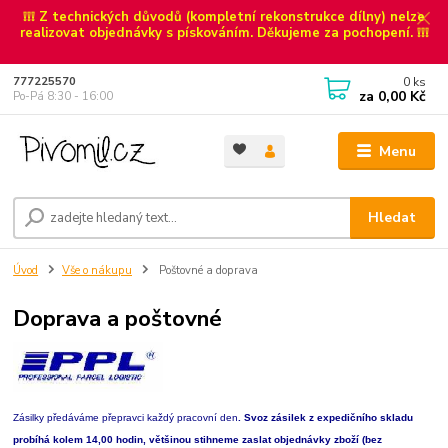
❕❕❕ Z technických důvodů (kompletní rekonstrukce dílny) nelze
realizovat objednávky s pískováním. Děkujeme za pochopení. ❕❕❕
0
ks
777225570
za
0,00 Kč
Po-Pá 8:30 - 16:00
Menu
Hledat
Úvod
Vše o nákupu
Poštovné a doprava
Doprava a poštovné
Zásilky předáváme přepravci každý pracovní den
. Svoz zásilek z expedičního skladu
probíhá kolem 14,00 hodin, většinou stihneme zaslat objednávky zboží (bez