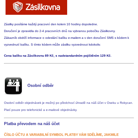
Zásilky posíláme každý pracovní den kolem 10 hodiny dopoledne.
Doručení je zpravidla do 2-4 pracovních dnů na vybranou pobočku Zásilkovny.
Zákazník obdrží informace o odeslání balíku e-mailem a v den doručení SMS s kódem k
vyzvednutí balíku. S tímto kódem může zásilku vyzvednout kdokoliv.
Cena balíku na Zásilkovnu 89 Kč, s nadstandardním pojištěním 129 Kč.
Osobní odběr
Osobní odběr objednávek je možný po předchozí úhradě na náš účet v Oseku u Rokycan.
Platí pouze pro telefonické a e-mailové objednávky.
Platba převodem na náš účet
ČÍSLO ÚČTU A VARIABILNÍ SYMBOL PLATBY VÁM SDĚLÍME, JAKMILE