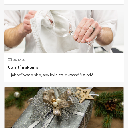
04
.
12
.
2019
Co s tím sklem?
… jak pečovat o sklo, aby bylo stále krásné
číst celé