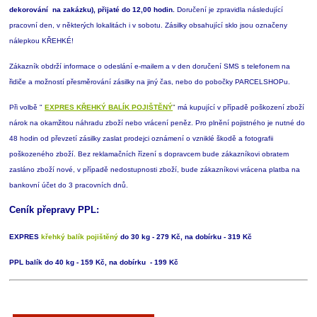
dekorování na zakázku), přijaté do 12,00 hodin.
Doručení je zpravidla následující
pracovní den, v některých lokalitách i v sobotu. Zásilky obsahující sklo jsou označeny
nálepkou KŘEHKÉ!
Zákazník obdrží informace o odeslání e-mailem a v den doručení SMS s telefonem na
řidiče a možností přesměrování zásilky na jiný čas, nebo do pobočky PARCELSHOPu.
Při volbě "
EXPRES KŘEHKÝ BALÍK POJIŠTĚNÝ
"
má kupující v případě poškození zboží
nárok na okamžitou náhradu zboží nebo vrácení peněz. Pro plnění pojistného je nutné do
48 hodin od převzetí zásilky zaslat prodejci oznámení o vzniklé škodě a fotografii
poškozeného zboží. Bez reklamačních řízení s dopravcem bude zákazníkovi obratem
zasláno zboží nové, v případě nedostupnosti zboží, bude zákazníkovi vrácena platba na
bankovní účet do 3 pracovních dnů.
Ceník přepravy PPL:
EXPRES
křehký balík pojištěný
do 30 kg - 279 Kč, na dobírku - 319 Kč
PPL balík do 40 kg - 159 Kč, na dobírku - 199 Kč