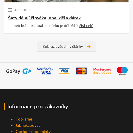
28
.
11
.
2019
Šaty dělají člověka, obal dělá dárek
... aneb krásné zabalení dárku je důležité!
číst celé
Zobrazit všechny články
Informace pro zákazníky
Kdo jsme
Jak nakupovat
Obchodní podmínky