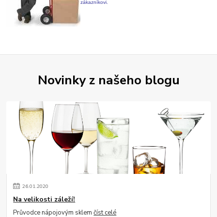
zákazníkovi.
Novinky z našeho blogu
26
.
01
.
2020
Na velikosti záleží!
Průvodce nápojovým sklem
číst celé