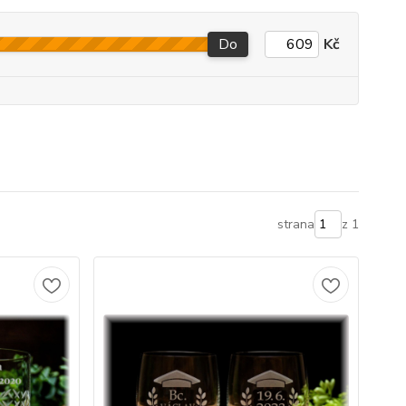
Do
Kč
strana
z 1