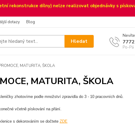
etní rekonstrukce dílny) nelze realizovat objednávky s pískov
tější dotazy
Blog
Nevíte
Hledat
7772
Po-Pá 
PROMOCE, MATURITA, ŠKOLA
MOCE, MATURITA, ŠKOLA
kleničky zhotovíme podle množství zpravidla do 3 - 10 pracovních dnů.
konečné včetně pískování na přání.
sklenice s dekorováním se dočtete
ZDE