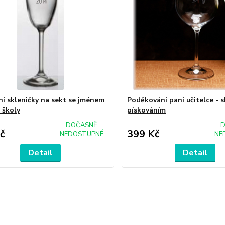
ní skleničky na sekt se jménem
Poděkování paní učitelce - s
 školy
pískováním
DOČASNĚ
D
č
399 Kč
NEDOSTUPNÉ
NE
Detail
Detail