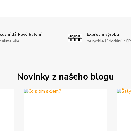
xusní dárkové balení
Expresní výroba
balíme vše
nejrychlejší dodání v Č
Novinky z našeho blogu