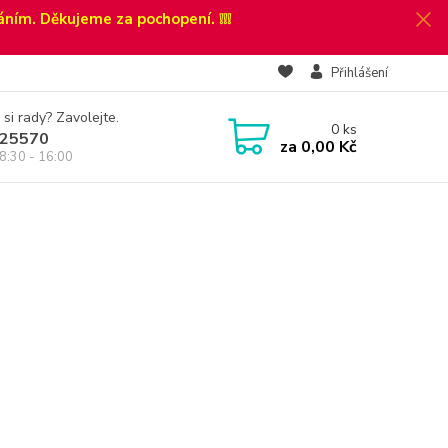
áním. Děkujeme za pochopení. ❕❕❕
Přihlášení
 si rady? Zavolejte.
0
ks
25570
za
0,00 Kč
8:30 - 16:00