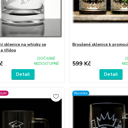
ní sklenice na whisky se
Broušené sklenice k promoci
a třídou
DOČASNĚ
D
č
599 Kč
NEDOSTUPNÉ
NE
Detail
Detail
dukt
Novinka