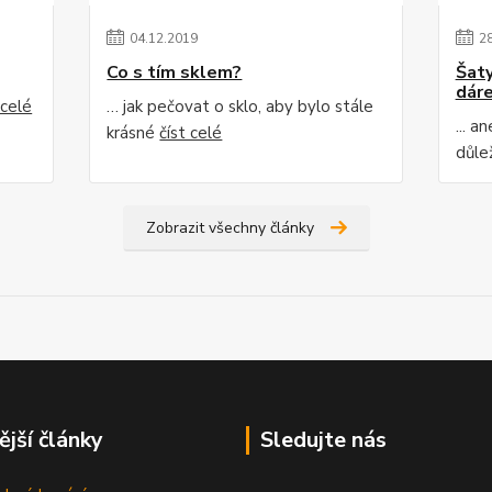
04
.
12
.
2019
2
Co s tím sklem?
Šaty
dár
 celé
… jak pečovat o sklo, aby bylo stále
... a
krásné
číst celé
důle
Zobrazit všechny články
ější články
Sledujte nás