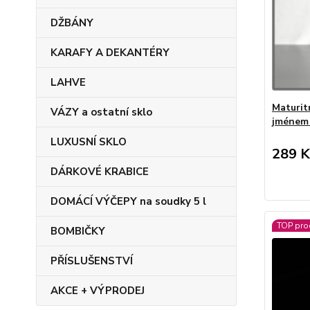
DŽBÁNY
KARAFY A DEKANTÉRY
LAHVE
Maturit
VÁZY a ostatní sklo
jménem 
LUXUSNÍ SKLO
289 K
DÁRKOVÉ KRABICE
DOMÁCÍ VÝČEPY na soudky 5 l
TOP pro
BOMBIČKY
PŘÍSLUŠENSTVÍ
AKCE + VÝPRODEJ