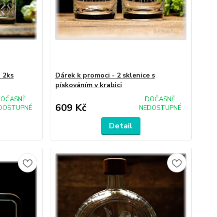
 2ks
Dárek k promoci - 2 sklenice s
pískováním v krabici
OČASNĚ
DOČASNĚ
609 Kč
DOSTUPNÉ
NEDOSTUPNÉ
Detail