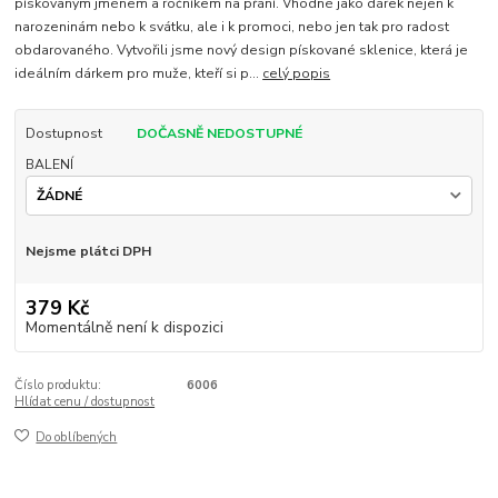
pískovaným jménem a ročníkem na přání. Vhodné jako dárek nejen k
narozeninám nebo k svátku, ale i k promoci, nebo jen tak pro radost
obdarovaného. Vytvořili jsme nový design pískované sklenice, která je
ideálním dárkem pro muže, kteří si p...
celý popis
Dostupnost
DOČASNĚ NEDOSTUPNÉ
BALENÍ
Nejsme plátci DPH
379 Kč
Momentálně není k dispozici
Číslo produktu:
6006
Hlídat cenu / dostupnost
Do oblíbených