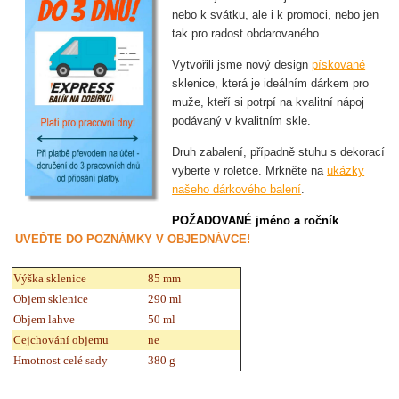
nebo k svátku, ale i k promoci, nebo jen
tak pro radost obdarovaného.
Vytvořili jsme nový design
pískované
sklenice, která je ideálním dárkem
pro
muže, kteří si potrpí na kvalitní nápoj
podávaný v kvalitním skle.
Druh zabalení, případně stuhu s dekorací
vyberte v roletce. Mrkněte na
ukázky
našeho dárkového balení
.
POŽADOVANÉ jméno a ročník
UVEĎTE DO POZNÁMKY V OBJEDNÁVCE!
Výška sklenice
85 mm
Objem sklenice
290 ml
Objem lahve
50 ml
Cejchování objemu
ne
Hmotnost celé sady
380 g