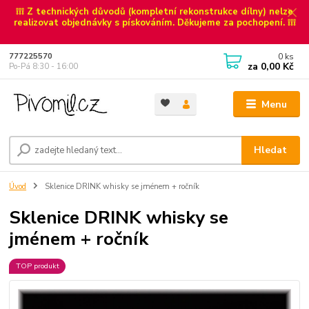
❕❕❕ Z technických důvodů (kompletní rekonstrukce dílny) nelze
realizovat objednávky s pískováním. Děkujeme za pochopení. ❕❕❕
0
ks
777225570
za
0,00 Kč
Po-Pá 8:30 - 16:00
Menu
Hledat
Úvod
Sklenice DRINK whisky se jménem + ročník
Sklenice DRINK whisky se
jménem + ročník
TOP produkt