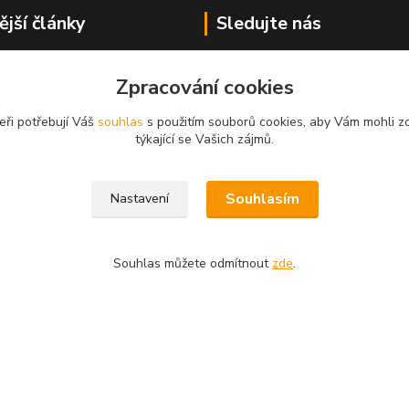
ější články
Sledujte nás
k pískování
Zpracování cookies
KY k pískování
árkové balení
eři potřebují Váš
souhlas
s použitím souborů cookies, aby Vám mohli z
pískování
týkající se Vašich zájmů.
pískování
Souhlasím
Nastavení
Souhlas můžete odmítnout
zde
.