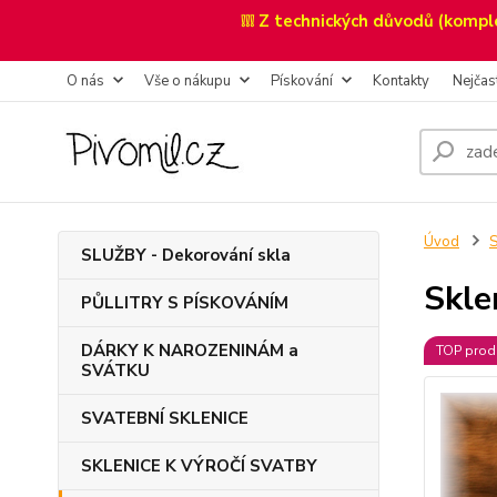
❕❕❕ Z technických důvodů (kompl
O nás
Vše o nákupu
Pískování
Kontakty
Nejčas
Úvod
SLUŽBY - Dekorování skla
Skl
PŮLLITRY S PÍSKOVÁNÍM
DÁRKY K NAROZENINÁM a
TOP prod
SVÁTKU
SVATEBNÍ SKLENICE
SKLENICE K VÝROČÍ SVATBY