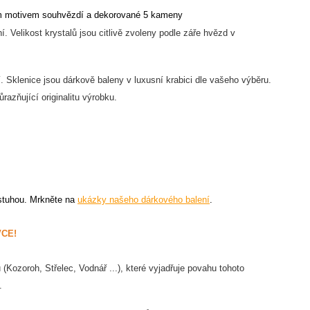
ným motivem souhvězdí a dekorované 5 kameny
 Velikost krystalů jsou citlivě zvoleny podle záře hvězd v
í. Sklenice jsou dárkově baleny v luxusní krabici dle vašeho výběru.
ůrazňující originalitu výrobku.
 stuhou.
Mrkněte na
ukázky našeho dárkového balení
.
CE!
Kozoroh, Střelec, Vodnář ...), které vyjadřuje povahu tohoto
í.