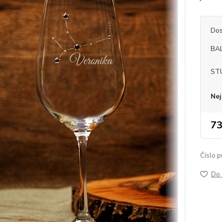
Dos
BA
ST
Nej
73
Číslo p
Do 