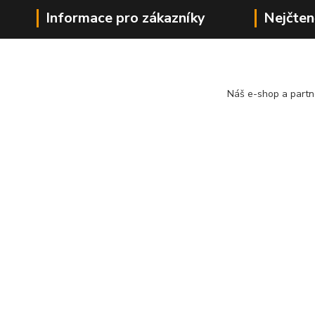
Informace pro zákazníky
Nejčten
Kdo jsme
PÍSMA 
Jak nakupovat
OBRÁZ
Obchodní podmínky
Naše d
Náš e-shop a partn
Doprava
Vše o 
Hodnocení
Ceník 
Ochrana osobních údajů
Blog