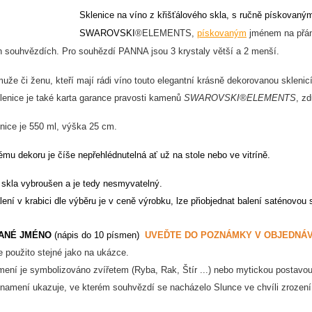
Sklenice na víno z křišťálového skla, s ručně pískova
SWAROVSKI
®ELEMENTS,
pískovaným
jménem na přání.
ch souhvězdích. Pro souhězdí PANNA jsou 3 krystaly větší a 2 menší.
uže či ženu, kteří mají rádi víno touto elegantní krásně dekorovanou sklenic
lenice je také karta garance pravosti kamenů
SWAROVSKI®ELEMENTS
, zd
nice je 550 ml, výška 25 cm.
mu dekoru je číše nepřehlédnutelná ať už na stole nebo ve vitríně.
 skla vybroušen a je tedy nesmyvatelný.
ení v krabici dle výběru je v ceně výrobku, lze přiobjednat balení saténovou
ANÉ JMÉNO
(nápis do 10 písmen)
UVEĎTE DO POZNÁMKY V OBJEDNÁV
 použito stejné jako na ukázce.
ní je symbolizováno zvířetem (Ryba, Rak, Štír ...) nebo mytickou postavou (
namení ukazuje, ve kterém souhvězdí se nacházelo Slunce ve chvíli zrozen