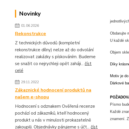
Novinky
jednotlivý
01.06.2026
Rekonstrukce
Obdarujte m
U každé sk
Z technických důvodů (kompletní
rekonstrukce dílny) nelze až do odvolání
Objem skle
realizovat zakázky s pískováním. Budeme
se snažit co nejrychleji opět zaháji...
číst
Díky krásné
celé
Motiv je do
29.11.2022
Dárkové bal
Zákaznické hodnocení produktů na
našem e-shopu
POŽADOV
Písmo bude
Hodnocení s odznakem Ověřená recenze
Každé zname
pochází od zákazníků, kteří hodnocený
znamení. Z
produkt u nás v minulosti prokazatelně
zakoupili. Objednávky párujeme s účt...
číst