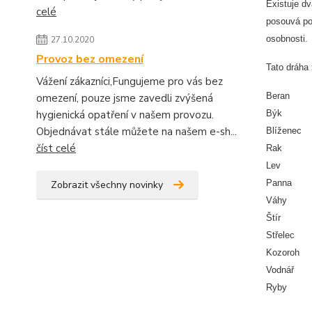
Existuje d
celé
posouvá po
osobnosti.
27.10.2020
Provoz bez omezení
Tato dráha
Vážení zákazníci,Fungujeme pro vás bez
Bera
omezení, pouze jsme zavedli zvýšená
hygienická opatření v našem provozu.
Býk
Objednávat stále můžete na našem e-sh...
Blíž
číst celé
Rak
Lev
Pann
Zobrazit všechny novinky
Váh
Ští
Stře
Kozo
Vodn
Ryb