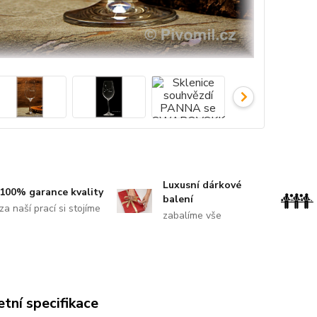
Luxusní dárkové
100% garance kvality
balení
za naší prací si stojíme
zabalíme vše
tní specifikace