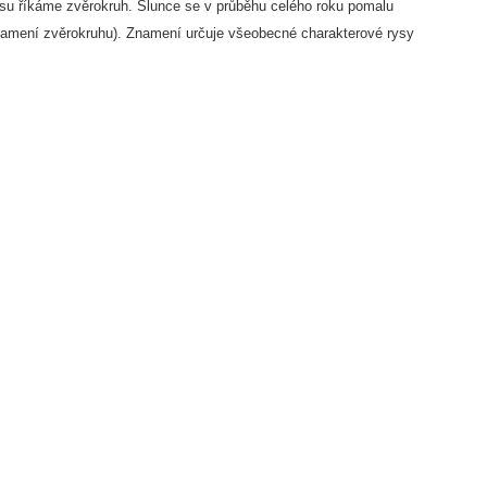
ásu říkáme zvěrokruh. Slunce se v průběhu celého roku pomalu
namení zvěrokruhu). Znamení určuje všeobecné charakterové rysy