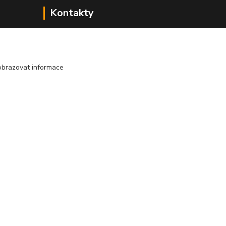
Kontakty
Miluše Šusterová
Zákaznická podpora
obrazovat informace
777225570
Po-Pá 8:30 - 16:00
info@pivomil.cz
Vytvořeno na
Eshop-rychle.cz