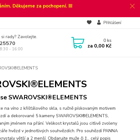
áním. Děkujeme za pochopení. ❕❕❕
Přihlášení
 si rady? Zavolejte.
0
ks
25570
za
0,00 Kč
8:30 - 16:00
WAROVSKI®ELEMENTS
WAROVSKI®ELEMENTS
e se SWAROVSKI®ELEMENTS
ce na víno z křišťálového skla, s ručně pískovaným motivem
ězdí a dekorované 5 kameny SWAROVSKI®ELEMENTS,
aným jménem na přání. Velikost krystalů jsou citlivě zvoleny
záře hvězd v jednotlivých souhvězdích. Pro souhězdí PANNA
krystaly větší a 2 menší. Obdarujte muže či ž...
celý popis