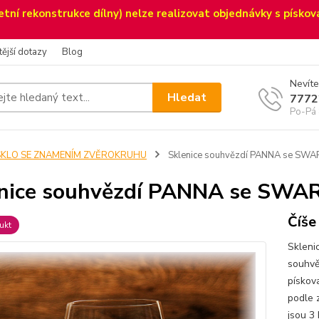
etní rekonstrukce dílny) nelze realizovat objednávky s pískov
tější dotazy
Blog
Nevíte
Hledat
7772
Po-Pá 
SKLO SE ZNAMENÍM ZVĚROKRUHU
Sklenice souhvězdí PANNA se S
enice souhvězdí PANNA se S
Číš
ukt
Skleni
souhv
pískov
podle 
jsou 3 