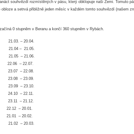
vanáct souhvězdí rozmístěných v pásu, který obklopuje naši Zemi. Tomuto p
 obloze a setrvá přibližně jeden měsíc v každém tomto souhvězdí (našem z
 začíná 0 stupněm v Beranu a končí 360 stupněm v Rybách.
n 21.03. – 20.04.
 21.04 – 21.05.
enec 21.05 – 21.06.
 22.06 – 22.07.
 23.07 – 22.08.
a 23.08 – 23.09.
y 23.09 – 23.10.
r 24.10 – 22.11.
lec 23.11 – 21.12.
roh 22.12 – 20.01.
ář 21.01 – 20.02.
y 21.02 – 20.03.