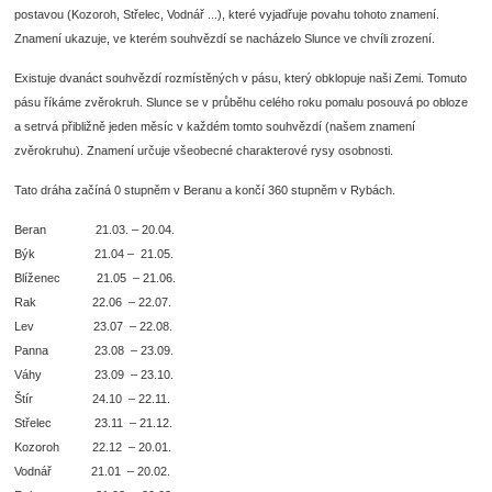
postavou (Kozoroh, Střelec, Vodnář ...), které vyjadřuje povahu tohoto znamení.
Znamení ukazuje, ve kterém souhvězdí se nacházelo Slunce ve chvíli zrození.
Existuje dvanáct souhvězdí rozmístěných v pásu, který obklopuje naši Zemi. Tomuto
pásu říkáme zvěrokruh. Slunce se v průběhu celého roku pomalu posouvá po obloze
a setrvá přibližně jeden měsíc v každém tomto souhvězdí (našem znamení
zvěrokruhu). Znamení určuje všeobecné charakterové rysy osobnosti.
Tato dráha začíná 0 stupněm v Beranu a končí 360 stupněm v Rybách.
Beran 21.03. – 20.04.
Býk 21.04 – 21.05.
Blíženec 21.05 – 21.06.
Rak 22.06 – 22.07.
Lev 23.07 – 22.08.
Panna 23.08 – 23.09.
Váhy 23.09 – 23.10.
Štír 24.10 – 22.11.
Střelec 23.11 – 21.12.
Kozoroh 22.12 – 20.01.
Vodnář 21.01 – 20.02.