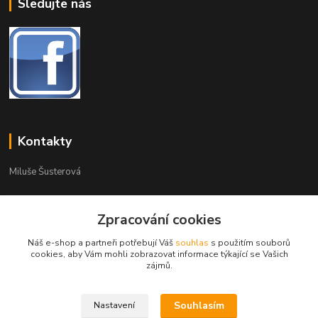
Sledujte nás
Kontakty
Miluše Šusterová
Zákaznická podpora
777225570
Zpracování cookies
Po-Pá 8:30 - 16:00
Náš e-shop a partneři potřebují Váš
souhlas
s použitím souborů
cookies, aby Vám mohli zobrazovat informace týkající se Vašich
info@pivomil.cz
zájmů.
Souhlasím
Nastavení