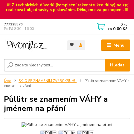
❕❕❕ Z technických důvodů (kompletní rekonstrukce dílny) nelze
realizovat objednávky s pískováním. Děkujeme za pochopení. ❕❕❕
0
ks
777225570
za
0,00 Kč
Po-Pá 8:30 - 16:00
Menu
Hledat
Úvod
SKLO SE ZNAMENÍM ZVĚROKRUHU
Půllitr se znamením VÁHY a
jménem na přání
Půllitr se znamením VÁHY a
jménem na přání