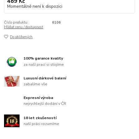
489 Kč
Momentálně není k dispozici
Číslo produktu:
6106
Hlídat cenu / dostupnost
Do oblíbených
100% garance kvality
za naší prací si stojíme
Luxusní dárkové balení
zabalíme vše
Expresní výroba
nejrychlejší dodání v ČR
18 let zkušeností
naší práci rozumíme