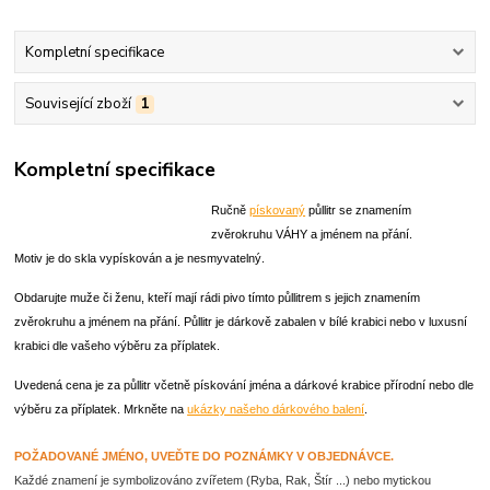
Kompletní specifikace
Související zboží
1
Kompletní specifikace
Ručně
pískovaný
půllitr se znamením
zvěrokruhu VÁHY a jménem na přání.
Motiv je do skla vypískován a je nesmyvatelný.
Obdarujte muže či ženu, kteří mají rádi pivo tímto půllitrem s jejich znamením
zvěrokruhu a jménem na přání. Půllitr je dárkově zabalen v bílé krabici nebo v luxusní
krabici dle vašeho výběru za příplatek.
Uvedená cena je za půllitr včetně pískování jména a
dárkové krabice přírodní nebo dle
výběru za příplatek.
Mrkněte na
ukázky našeho dárkového balení
.
POŽADOVANÉ JMÉNO, UVEĎTE DO POZNÁMKY V OBJEDNÁVCE.
Každé znamení je symbolizováno zvířetem (Ryba, Rak, Štír ...) nebo mytickou