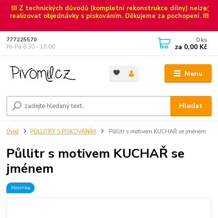
❕❕❕ Z technických důvodů (kompletní rekonstrukce dílny) nelze
realizovat objednávky s pískováním. Děkujeme za pochopení. ❕❕❕
0
ks
777225570
za
0,00 Kč
Po-Pá 8:30 - 16:00
Menu
Hledat
Úvod
PŮLLITRY S PÍSKOVÁNÍM
Půllitr s motivem KUCHAŘ se jménem
Půllitr s motivem KUCHAŘ se
jménem
Novinka