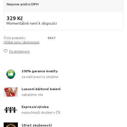
Nejsme plátci DPH
329 Kč
Momentálně není k dispozici
Číslo produktu:
6047
Hlídat cenu / dostupnost
Do oblíbených
100% garance kvality
za naší prací si stojíme
Luxusní dárkové balení
zabalíme vše
Expresní výroba
nejrychlejší dodání v ČR
18 let zkušeností