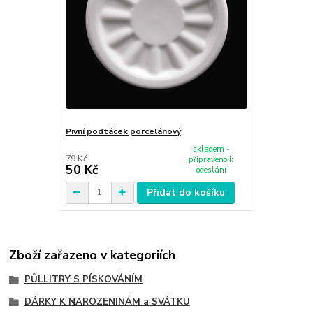
Pivní podtácek porcelánový
skladem -
79 Kč
připraveno k
50 Kč
odeslání
Přidat do košíku
Zboží zařazeno v kategoriích
PŮLLITRY S PÍSKOVÁNÍM
DÁRKY K NAROZENINÁM a SVÁTKU