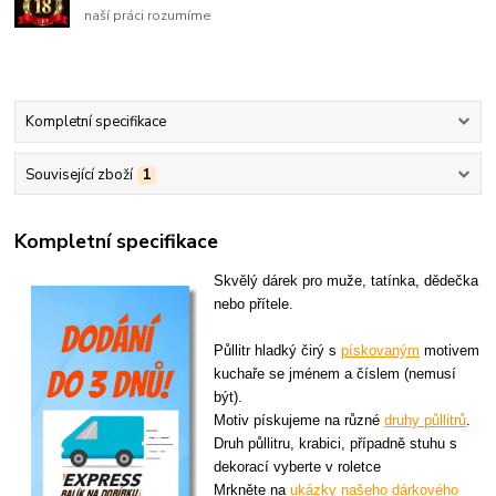
naší práci rozumíme
Kompletní specifikace
Související zboží
1
Kompletní specifikace
Skvělý dárek pro muže, tatínka, dědečka
nebo přítele.
Půllitr hladký čirý s
pískovaným
motivem
kuchaře se jménem a číslem (nemusí
být).
Motiv pískujeme na různé
druhy půllitrů
.
Druh půllitru, krabici, případně stuhu s
dekorací vyberte v roletce
Mrkněte na
ukázky našeho dárkového